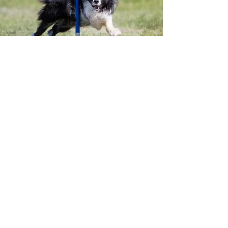
Die unterschiedlichen Hundesportarten stellen
nicht nur unterschiedliche körperliche
Anforderungen an Kraft, Ausdauer, Schnelligkeit,
Koordination und Beweglichkeit, sondern
überbelasten das myofasziale Gewebe sowie die
Gelenke und Bänder des Hundes teilweise
erheblich.
Extrem wichtig ist hier also, auf hinreichend lange
Aufwärm- und cool down- Phasen zu achten und
v.a. genügend lange Regenerationszeiten
einzuhalten. Drei bis zehn Tage brauchen
Sehnen, Bänder und Gelenke, um sich nach
hoher Druck- oder Dehnungsbelastung zu
regenerieren.
Mangelnde Regenerationszeiten, rezidivierende