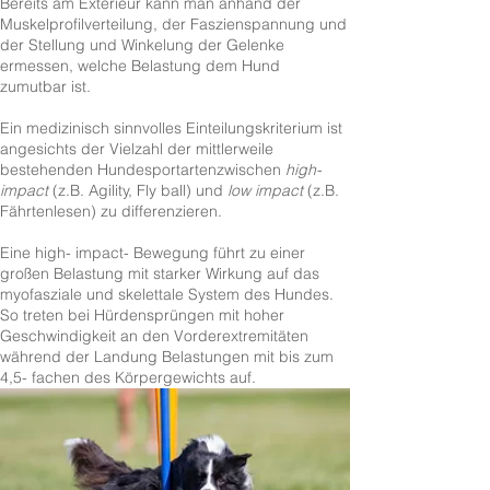
Bereits am Exterieur kann man anhand der
Muskelprofilverteilung, der Faszienspannung und
der Stellung und Winkelung der Gelenke
ermessen, welche Belastung dem Hund
zumutbar ist.
Ein medizinisch sinnvolles Einteilungskriterium ist
angesichts der Vielzahl der mittlerweile
bestehenden Hundesportartenzwischen
high-
impact
(z.B. Agility, Fly ball) und
low impact
(z.B.
Fährtenlesen) zu differenzieren.
Eine high- impact- Bewegung führt zu einer
großen Belastung mit starker Wirkung auf das
myofasziale und skelettale System des Hundes.
So treten bei Hürdensprüngen mit hoher
Geschwindigkeit an den Vorderextremitäten
während der Landung Belastungen mit bis zum
4,5- fachen des Körpergewichts auf.